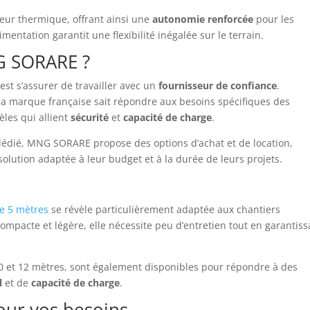
teur thermique, offrant ainsi une
autonomie renforcée
pour les
entation garantit une flexibilité inégalée sur le terrain.
G SORARE ?
st s’assurer de travailler avec un
fournisseur de confiance
.
 la marque française sait répondre aux besoins spécifiques des
les qui allient
sécurité
et
capacité de charge
.
 dédié, MNG SORARE propose des options d’achat et de location,
olution adaptée à leur budget et à la durée de leurs projets.
de 5 mètres
se révèle particulièrement adaptée aux chantiers
mpacte et légère, elle nécessite peu d’entretien tout en garantiss
 10 et 12 mètres, sont également disponibles pour répondre à des
l
et de
capacité de charge
.
our vos besoins