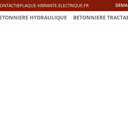
DEMA
ONTACT@PLAQUE-VIBRANTE-ELECTRIQUE.FR
ETONNIERE HYDRAULIQUE
BETONNIERE TRACTA
Identifiant ou e-mail
Mot de passe
Se souvenir de moi
S’inscrire
Mot de passe oublié ?