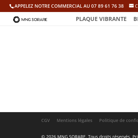
APPELEZ NOTRE COMMERCIAL AU 07 89 61 76 38
C
PLAQUE VIBRANTE
B
M
À propos
Articles
Co
CGV
Mentions légales
Politique de confi
© 2026 MNG SORARE. Tous droits réservés. Prix