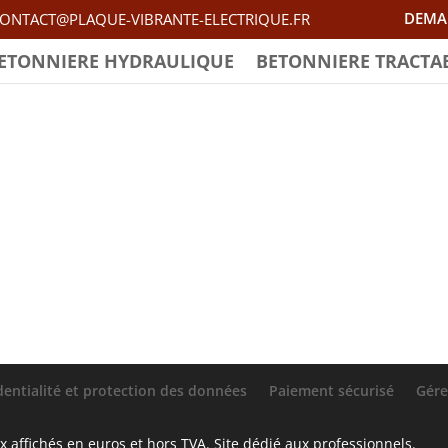
DEMA
ONTACT@PLAQUE-VIBRANTE-ELECTRIQUE.FR
ETONNIERE HYDRAULIQUE
BETONNIERE TRACTA
yName MyName
mmentaires
dentialité et protection des données
Paiement sécurisé
Gére
 affichés en euros et hors TVA. Site dédié aux professionnels.