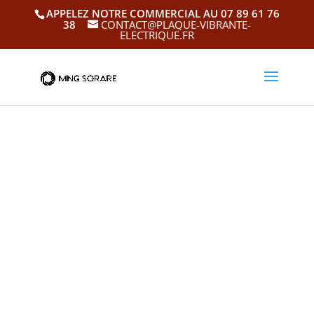
APPELEZ NOTRE COMMERCIAL AU 07 89 61 76
38
CONTACT@PLAQUE-VIBRANTE-
ELECTRIQUE.FR
My
Na
me
My
Na